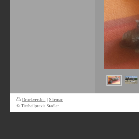
Druckversion
|
Sitemap
© Tierheilpraxis Stadler